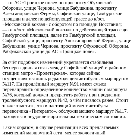
— от АС «Троицкое поле» по проспекту Обуховской
Обороны, улице Чернова, улице Бабушкина, проспекту
Александровской Фермы, Софийской улице, Гамбургской
площади и далее по действующей трассе до к/ост.
«Московский вокзал» с оборотом по площади Восстания;
— от к/ост. «Московский вокзал» по действующей трассе до
Гамбургской площади, далее по Гамбургской площади,
Софийской улице, проспекту Александровской Фермы, улице
Бабушкина, улице Чернова, проспекту Обуховской Обороны,
Рабфаковской улице до АС «Троицкое поле».
За счёт подобных изменений укрепляется стабильная
беспересадочная связь между Софийской улицей и районом
станции метро «Пролетарская», которая сейчас
осуществляется лишь редкоходящим автобусным маршрутом
№117. На продлённый маршрут №91 имеет смысл
перенаправить определённое количество машин с маршрута
№76, который должен прекратить работу при продлении
троллейбусного маршрута №42, о чём писалось ранее. Стоит
также отметить, что в настоящий момент автобусы
перевозчика «Питеравто», обслуживающего маршрут №117,
находятся в неудовлетворительном техническом состоянии.
Таким образом, в случае реализации всех предлагаемых
изменений маршрутной сети, менее экологичный