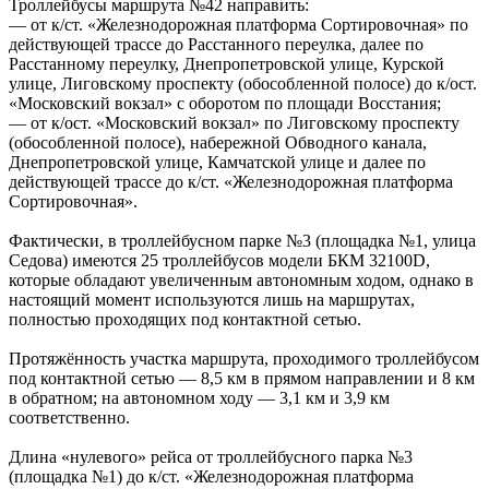
Троллейбусы маршрута №42 направить:
— от к/ст. «Железнодорожная платформа Сортировочная» по
действующей трассе до Расстанного переулка, далее по
Расстанному переулку, Днепропетровской улице, Курской
улице, Лиговскому проспекту (обособленной полосе) до к/ост.
«Московский вокзал» с оборотом по площади Восстания;
— от к/ост. «Московский вокзал» по Лиговскому проспекту
(обособленной полосе), набережной Обводного канала,
Днепропетровской улице, Камчатской улице и далее по
действующей трассе до к/ст. «Железнодорожная платформа
Сортировочная».
Фактически, в троллейбусном парке №3 (площадка №1, улица
Седова) имеются 25 троллейбусов модели БКМ 32100D,
которые обладают увеличенным автономным ходом, однако в
настоящий момент используются лишь на маршрутах,
полностью проходящих под контактной сетью.
Протяжённость участка маршрута, проходимого троллейбусом
под контактной сетью — 8,5 км в прямом направлении и 8 км
в обратном; на автономном ходу — 3,1 км и 3,9 км
соответственно.
Длина «нулевого» рейса от троллейбусного парка №3
(площадка №1) до к/ст. «Железнодорожная платформа