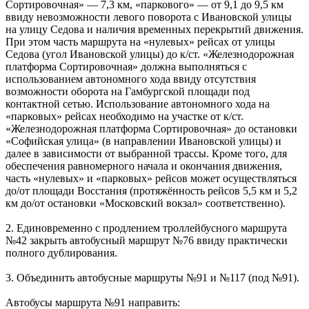
Сортировочная» — 7,3 км, «паркового» — от 9,1 до 9,5 км
ввиду невозможности левого поворота с Ивановской улицы
на улицу Седова и наличия временных перекрытий движения.
При этом часть маршрута на «нулевых» рейсах от улицы
Седова (угол Ивановской улицы) до к/ст. «Железнодорожная
платформа Сортировочная» должна выполняться с
использованием автономного хода ввиду отсутствия
возможности оборота на Гамбургской площади под
контактной сетью. Использование автономного хода на
«парковых» рейсах необходимо на участке от к/ст.
«Железнодорожная платформа Сортировочная» до остановки
«Софийская улица» (в направлении Ивановской улицы) и
далее в зависимости от выбранной трассы. Кроме того, для
обеспечения равномерного начала и окончания движения,
часть «нулевых» и «парковых» рейсов может осуществляться
до/от площади Восстания (протяжённость рейсов 5,5 км и 5,2
км до/от остановки «Московский вокзал» соответственно).
2. Единовременно с продлением троллейбусного маршрута
№42 закрыть автобусный маршрут №76 ввиду практически
полного дублирования.
3. Объединить автобусные маршруты №91 и №117 (под №91).
Автобусы маршрута №91 направить: